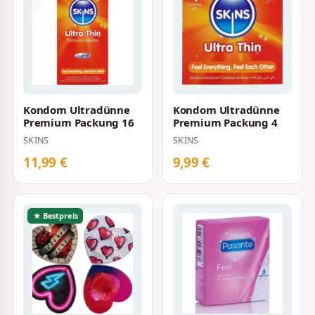
Kondom Ultradünne
Kondom Ultradünne
Premium Packung 16
Premium Packung 4
SKINS
SKINS
11,99 €
9,99 €
★ Bestpreis