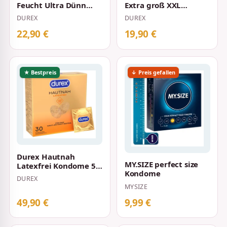
Feucht Ultra Dünn
Extra groß XXL
Kondome 56 mm 10
Kondome 60 mm 10
DUREX
DUREX
Stück
Stück
22,90 €
19,90 €
★ Bestpreis
↓ Preis gefallen
Durex Hautnah
MY.SIZE perfect size
Latexfrei Kondome 56
Kondome
mm 30 Stück
DUREX
MYSIZE
49,90 €
9,99 €