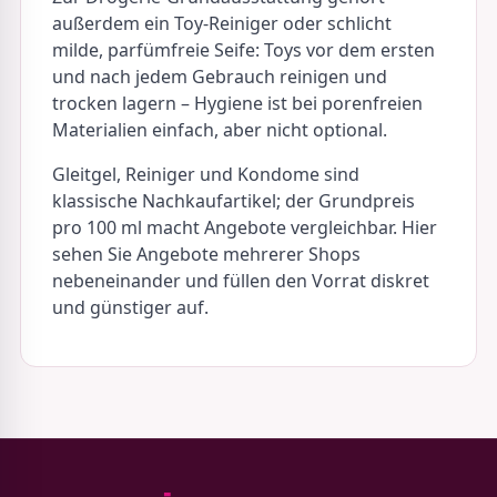
außerdem ein Toy-Reiniger oder schlicht
milde, parfümfreie Seife: Toys vor dem ersten
und nach jedem Gebrauch reinigen und
trocken lagern – Hygiene ist bei porenfreien
Materialien einfach, aber nicht optional.
Gleitgel, Reiniger und Kondome sind
klassische Nachkaufartikel; der Grundpreis
pro 100 ml macht Angebote vergleichbar. Hier
sehen Sie Angebote mehrerer Shops
nebeneinander und füllen den Vorrat diskret
und günstiger auf.