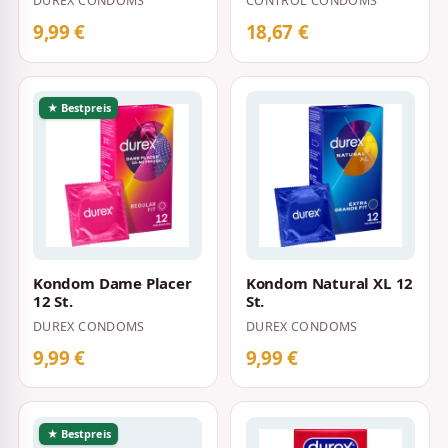
DUREX CONDOMS
CONTROL CONDOMS
9,99 €
18,67 €
★ Bestpreis
Kondom Dame Placer
Kondom Natural XL 12
12 St.
St.
DUREX CONDOMS
DUREX CONDOMS
9,99 €
9,99 €
★ Bestpreis