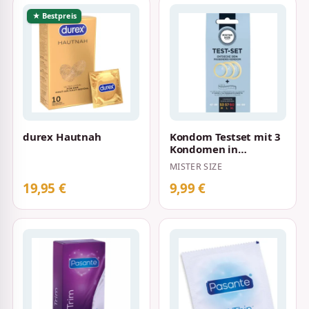
★ Bestpreis
durex Hautnah
Kondom Testset mit 3
Kondomen in
Verschiedenen
MISTER SIZE
Grössen + Massband
19,95 €
9,99 €