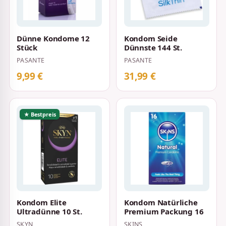
Dünne Kondome 12
Kondom Seide
Stück
Dünnste 144 St.
PASANTE
PASANTE
9,99 €
31,99 €
★ Bestpreis
Kondom Elite
Kondom Natürliche
Ultradünne 10 St.
Premium Packung 16
SKYN
SKINS