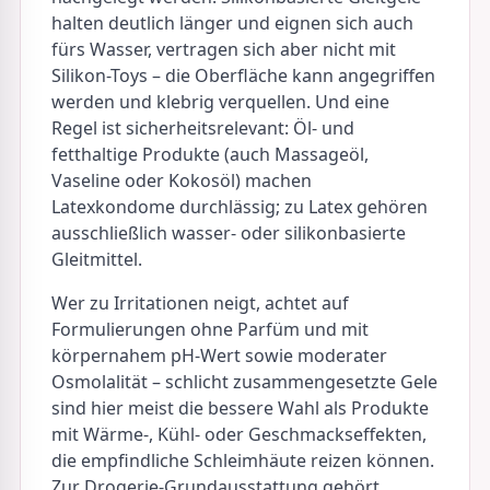
halten deutlich länger und eignen sich auch
fürs Wasser, vertragen sich aber nicht mit
Silikon-Toys – die Oberfläche kann angegriffen
werden und klebrig verquellen. Und eine
Regel ist sicherheitsrelevant: Öl- und
fetthaltige Produkte (auch Massageöl,
Vaseline oder Kokosöl) machen
Latexkondome durchlässig; zu Latex gehören
ausschließlich wasser- oder silikonbasierte
Gleitmittel.
Wer zu Irritationen neigt, achtet auf
Formulierungen ohne Parfüm und mit
körpernahem pH-Wert sowie moderater
Osmolalität – schlicht zusammengesetzte Gele
sind hier meist die bessere Wahl als Produkte
mit Wärme-, Kühl- oder Geschmackseffekten,
die empfindliche Schleimhäute reizen können.
Zur Drogerie-Grundausstattung gehört