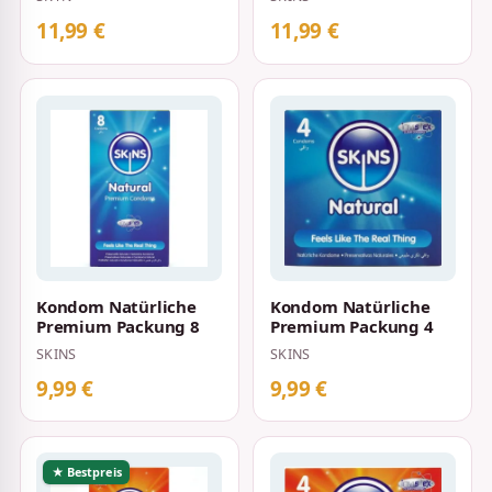
11,99 €
11,99 €
Kondom Natürliche
Kondom Natürliche
Premium Packung 8
Premium Packung 4
SKINS
SKINS
9,99 €
9,99 €
★ Bestpreis