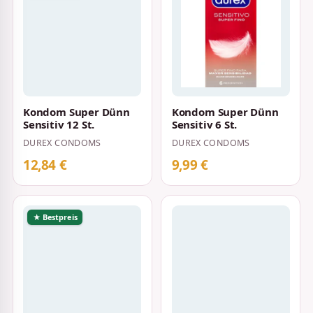
Kondom Super Dünn
Kondom Super Dünn
Sensitiv 12 St.
Sensitiv 6 St.
DUREX CONDOMS
DUREX CONDOMS
12,84 €
9,99 €
★ Bestpreis