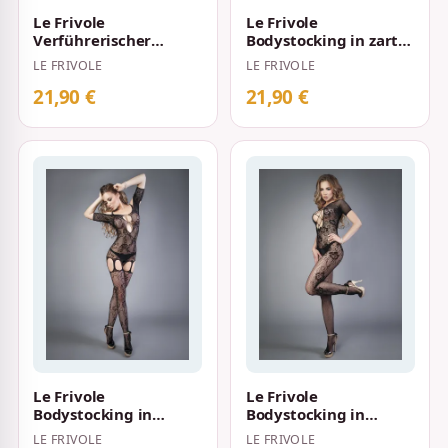
Le Frivole
Le Frivole
Verführerischer
Bodystocking in zarter
Bodystocking Schwarz
Netzoptik Schwarz
LE FRIVOLE
LE FRIVOLE
21,90 €
21,90 €
Le Frivole
Le Frivole
Bodystocking in
Bodystocking in
Netzoptik mit
schwarzer Netzoptik
LE FRIVOLE
LE FRIVOLE