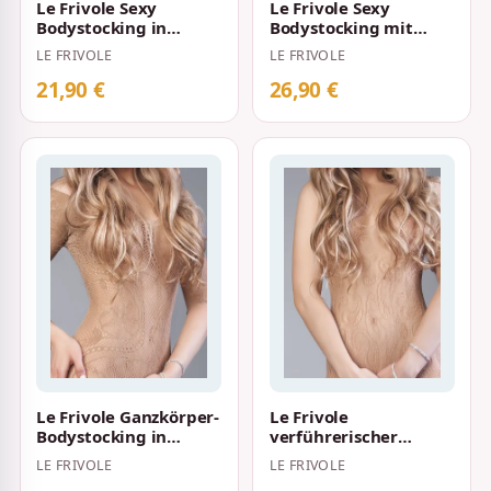
Le Frivole Sexy
Le Frivole Sexy
Bodystocking in
Bodystocking mit
Netzoptik mit
grobem Netzmuster
LE FRIVOLE
LE FRIVOLE
fließenden
und Spitzenoptik S-…
Ornamenten S-…
21,90 €
26,90 €
Le Frivole Ganzkörper-
Le Frivole
Bodystocking in
verführerischer
Netzoptik mit feinen
Bodystocking in
LE FRIVOLE
LE FRIVOLE
Verzierunge…
Netzoptik kombiniert