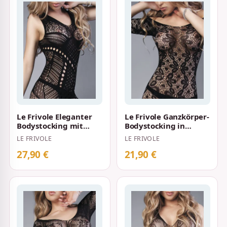
Le Frivole Eleganter
Le Frivole Ganzkörper-
Bodystocking mit
Bodystocking in
dichten Muster und
Häkeloptik mit
LE FRIVOLE
LE FRIVOLE
Öffnung im Ge…
floralem Muster S…
27,90 €
21,90 €