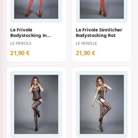
Le Frivole
Le Frivole Sinnlicher
Bodystocking in
Bodystocking Rot
luftiger Netzoptik Rot
LE FRIVOLE
LE FRIVOLE
21,90 €
21,90 €