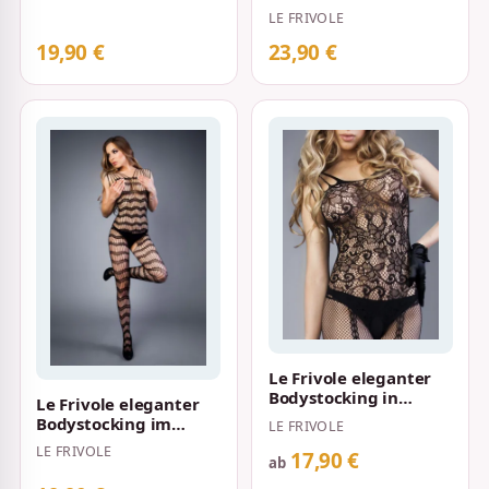
Blumenornamenten S-
Spitzenoptik und
LE FRIVOLE
L…
Netzstrümpfen S-L S…
19,90 €
23,90 €
Le Frivole eleganter
Bodystocking in
Le Frivole eleganter
Häkeloptik mit
Bodystocking im
LE FRIVOLE
angedeutetem
Lamellen-Design S-L
LE FRIVOLE
Strum…
17,90 €
Schwarz
ab