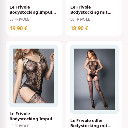
Le Frivole
Le Frivole
Bodystocking Impulse
Bodystocking mit
mit Spitzendruck in
imitierten Strümpfen
LE FRIVOLE
LE FRIVOLE
der Taille S-L Sch…
und
Spitzeneinsätzen…
19,90 €
18,90 €
Le Frivole
Bodystocking Impulse
Le Frivole edler
in Netzoptik mit
Bodystocking mit
LE FRIVOLE