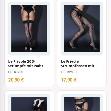
Le Frivole 20D-
Le Frivole
Strümpfe mit Naht
Strumpfhosen mit
Schwarz
Netzmuster und
LE FRIVOLE
LE FRIVOLE
offenem Schritt
Schwarz
20,90 €
17,90 €