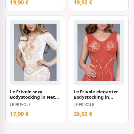
mit le…
19,90 €
19,90 €
Le Frivole sexy
Le Frivole eleganter
Bodystocking in Netz-
Bodystocking in
Optik mit floralen
verführerischem Rot
LE FRIVOLE
LE FRIVOLE
Mustern S-L We…
S-L
17,90 €
26,90 €