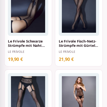
Le Frivole Schwarze
Le Frivole Fisch-Netz-
Strümpfe mit Naht
Strümpfe mit Gürtel
und Schleife
Schwarz
LE FRIVOLE
LE FRIVOLE
19,90 €
21,90 €