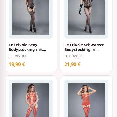
Le Frivole Sexy
Le Frivole Schwarzer
Bodystocking mit
Bodystocking in
schwarzer
Netzoptik und
LE FRIVOLE
LE FRIVOLE
Spitzenoptik
Rankenornamenten
19,90 €
21,90 €