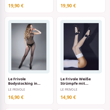
Rosenmustern
mit floralen Mustern
Schwarz
19,90 €
19,90 €
Le Frivole
Le Frivole Weiße
Bodystocking in
Strümpfe mit
Netzoptik mit
Spitzengummiband
LE FRIVOLE
LE FRIVOLE
dreieckigem Muster
Schwarz
16,90 €
14,90 €