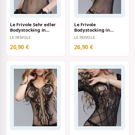
Le Frivole Sehr edler
Le Frivole
Bodystocking in
Bodystocking in
Netzoptik mit
Netzoptik mit
LE FRIVOLE
LE FRIVOLE
Blumenornamenten
Perlenketten-Design
S…
S-L Schwa…
20,90 €
26,90 €