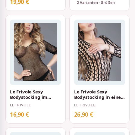
19,90 €
2 Varianten · Größen
Le Frivole Sexy
Le Frivole Sexy
Bodystocking im
Bodystocking in einer
Schnitt eines
weiten, luftigen
LE FRIVOLE
LE FRIVOLE
Minikleides S-L
Netzoptik S-L S…
Schwarz
16,90 €
26,90 €