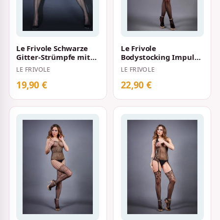
Le Frivole Schwarze
Le Frivole
Gitter-Strümpfe mit
Bodystocking Impulse
hohem Spitzenbund
S-L Schwarz
LE FRIVOLE
LE FRIVOLE
19,90 €
22,90 €