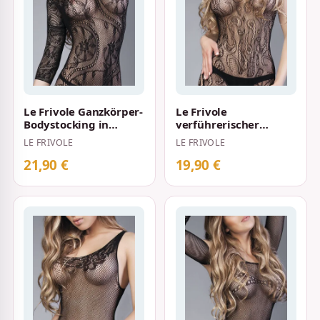
Le Frivole Ganzkörper-
Le Frivole
Bodystocking in
verführerischer
Netzoptik mit feinen
Bodystocking in
LE FRIVOLE
LE FRIVOLE
Verzierunge…
Netzoptik kombiniert
m. lei…
21,90 €
19,90 €