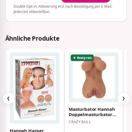
Double-Opt-in: Aktivierung erst nach Bestätigung per E-Mail.
Jederzeit abbestellbar.
Ähnliche Produkte
★ Bestpreis
❮
❯
Masturbator Hannah
U
Doppelmasturbator
M
Vagina & Anus dunkler
CRAZY BULL
FE
Hautton
Hannah Harper