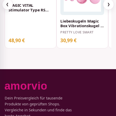
❮
❯
MAGIC VITAL
Stimulator Type RS
(USB)
Liebeskugeln Magic
V
Box Vibrationskugel &
m
Rosa Stimulator
PRETTY LOVE SMART
R
48,90 €
30,99 €
3
Dein Preisvergleich für tausende
Produkte von geprüften Shops.
Vergleiche in Sekunden und finde das
beste Angebot.