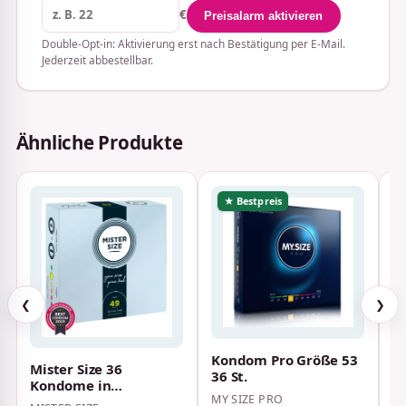
€
Preisalarm aktivieren
Double-Opt-in: Aktivierung erst nach Bestätigung per E-Mail.
Jederzeit abbestellbar.
Ähnliche Produkte
★ Bestpreis
❮
❯
Kondom Pro Größe 53
K
Mister Size 36
36 St.
m
Kondome in
MY SIZE PRO
MI
individueller Passform