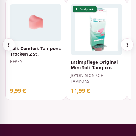
★ Bestpreis
❮
❯
Soft-Comfort Tampons
Trocken 2 St.
BEPPY
Intimpflege Original
Vi
Mini Soft-Tampons
JOYDIVISION SOFT-
S
TAMPONS
9,99 €
11,99 €
9