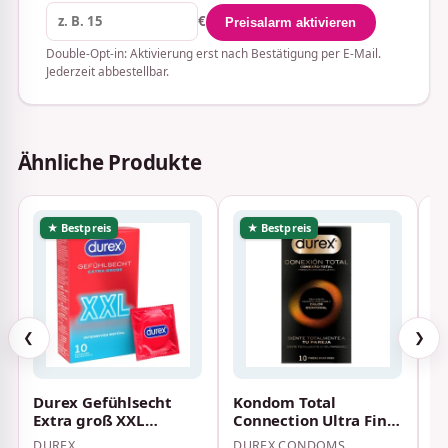
€
Preisalarm aktivieren
Double-Opt-in: Aktivierung erst nach Bestätigung per E-Mail.
Jederzeit abbestellbar.
Ähnliche Produkte
★ Bestpreis
★ Bestpreis
❮
❯
Durex Gefühlsecht
Kondom Total
d
Extra groß XXL
Connection Ultra Fine
Kondome 60 mm 10
latexfrei 10 St.
DUREX
DUREX CONDOMS