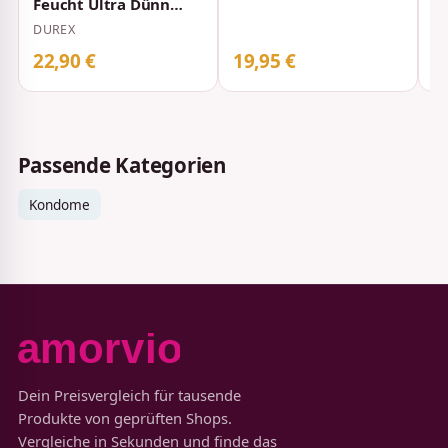
Feucht Ultra Dünn
u
Kondome 56 mm 10
DUREX
D
Stück
22,90 €
19,95 €
1
Passende Kategorien
Kondome
Dein Preisvergleich für tausende
Produkte von geprüften Shops.
Vergleiche in Sekunden und finde das