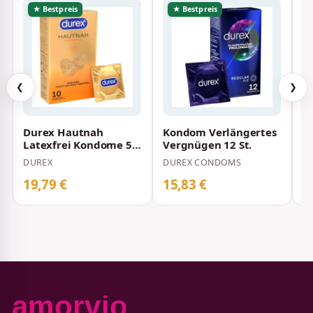
★ Bestpreis
★ Bestpreis
❮
❯
Durex Hautnah
Kondom Verlängertes
B
Latexfrei Kondome 56
Vergnügen 12 St.
mm 10 Stück
DUREX
DUREX CONDOMS
LI
19,79 €
15,83 €
2