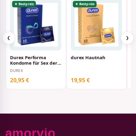
★ Bestpreis
★ Bestpreis
❮
❯
Durex Performa
durex Hautnah
K
Kondome für Sex der
V
länger anhält 56 mm
DUREX
D
10 Stück
20,95 €
19,95 €
1