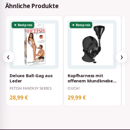
Ähnliche Produkte
★ Bestpreis
★ Bestpreis
❮
❯
Deluxe Ball-Gag aus
Kopfharness mit
S
Leder
offenem Mundknebel
M
und Trichter Schwarz
FETISH FANTASY SERIES
OUCH!
V
28,99 €
29,99 €
1