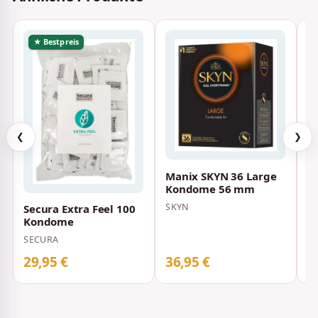
★ Bestpreis
❮
❯
K
Manix SKYN 36 Large
14
Kondome 56 mm
P
SKYN
Secura Extra Feel 100
Kondome
SECURA
29,95 €
36,95 €
2