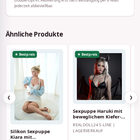
Jederzeit abbestellbar.
Ähnliche Produkte
★ Bestpreis
★ Bestpreis
❮
❯
S
Sexpuppe Haruki mit
-
beweglichem Kiefer-
L
173 cm C Cup, inkl. Gel
FA
REALDOLL24 S-LINE |
gefüllt…
LAGERVERKAUF
Silikon Sexpuppe
Kiara mit