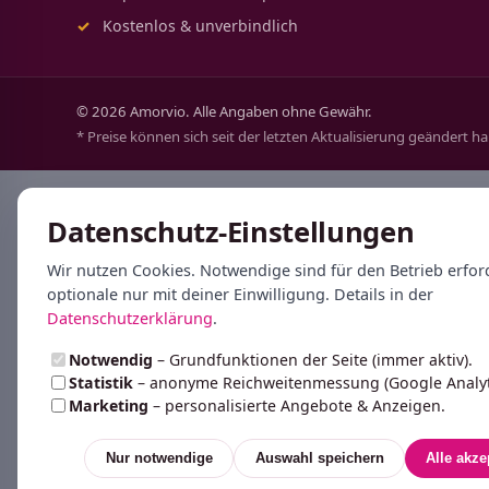
Kostenlos & unverbindlich
© 2026 Amorvio. Alle Angaben ohne Gewähr.
* Preise können sich seit der letzten Aktualisierung geändert h
Datenschutz-Einstellungen
Wir nutzen Cookies. Notwendige sind für den Betrieb erford
optionale nur mit deiner Einwilligung. Details in der
Datenschutzerklärung
.
Notwendig
– Grundfunktionen der Seite (immer aktiv).
Statistik
– anonyme Reichweitenmessung (Google Analyti
Marketing
– personalisierte Angebote & Anzeigen.
Nur notwendige
Auswahl speichern
Alle akze