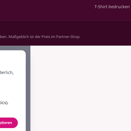
T-Shirt bedrucken
aben. Maßgeblich ist der Preis im Partner-Shop.
erlich,
cs).
ptieren