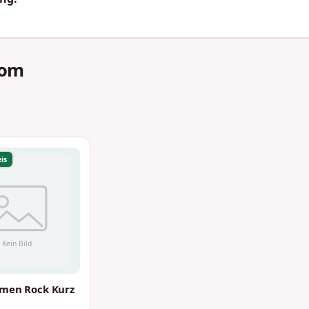
com
is
men Rock Kurz