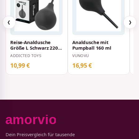
❮
❯
Reise-Analdusche
Analdusche mit
M
Größe L Schwarz 220
Pumpball 160 ml
A
ml 15,4 cm
P
ADDICTED TOYS
VUNOVU
Y
F
s
10,99 €
16,95 €
1
Dein Preisvergleich für tausende