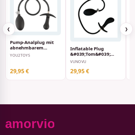
❮
❯
Pump-Analplug mit
abnehmbarem
Inflatable Plug
I
Schlauch &amp;
&#039;Tom&#039;
YOU2TOYS
Metallkugel Inflatable
Extrem aufpumpbar
VUNOVU
Pl…
mit abnehmbaren
Schl…
29,95 €
29,95 €
3