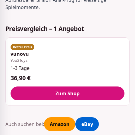
Aufblasbarer Silikon Anal-Plug für vielseitige
Spielmomente.
Preisvergleich – 1 Angebot
vunovu
You2Toys
1-3 Tage
36,90 €
Zum Shop
Auch suchen bei:
Amazon
eBay