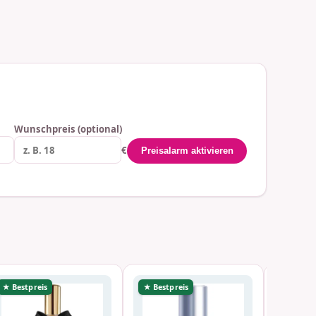
Wunschpreis (optional)
€
Preisalarm aktivieren
★ Bestpreis
★ Bestpreis