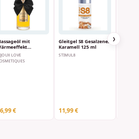
❯
assageöl mit
Gleitgel S8 Gesalzenes
Gleitgel
ärmeeffekt
Karamell 125 ml
natürli
aramell-Aroma 100
Wasserb
IJOUX LOVE
STIMUL8
JOYDIVIS
l
OSMETIQUES
6,99 €
11,99 €
14,99 