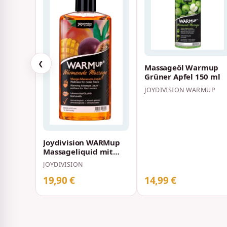
❮
Massageöl Warmup
Grüner Apfel 150 ml
JOYDIVISION WARMUP
Joydivision WARMup
Massageliquid mit
Wärme-Effekt und
JOYDIVISION
Mango/Maracuja A…
19,90 €
14,99 €