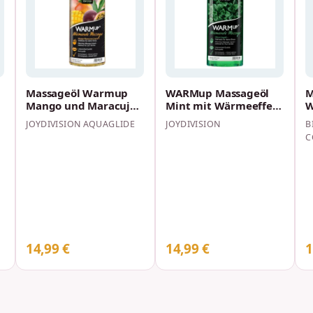
Massageöl Warmup
WARMup Massageöl
M
Mango und Maracuja
Mint mit Wärmeeffekt
W
150 ml
150 ml
K
JOYDIVISION AQUAGLIDE
JOYDIVISION
B
m
C
14,99 €
14,99 €
1