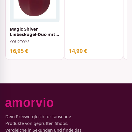
Magic Shiver
Liebeskugel-Duo mit
elastischem
YOU2TOYS
Rückholband Rot
16,95 €
14,99 €
2
Dein Preisvergleich für tausende
Produkte von geprüften Shops.
Vergleiche in Sekunden und finde das