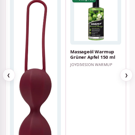
Massageöl Warmup
P
Grüner Apfel 150 ml
W
JOYDIVISION WARMUP
P
❮
❯