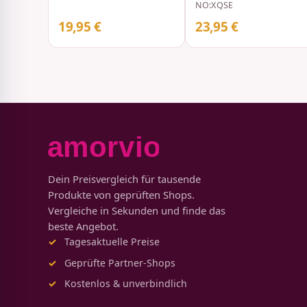
Strümpfen und Strin
NO:XQSE
Schwarz
19,95 €
23,95 €
Dein Preisvergleich für tausende
Produkte von geprüften Shops.
Vergleiche in Sekunden und finde das
beste Angebot.
Tagesaktuelle Preise
Geprüfte Partner-Shops
Kostenlos & unverbindlich