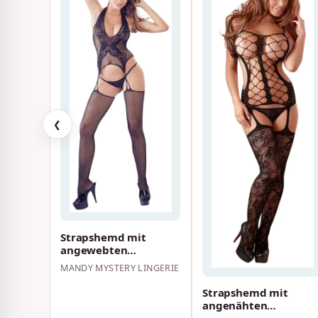
❮
Strapshemd mit
angewebten
Strümpfen + String
MANDY MYSTERY LINGERIE
Schwarz
Strapshemd mit
angenähten