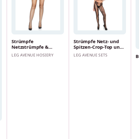
Strümpfe
Strümpfe Netz- und
Netzstrümpfe &
Spitzen-Crop-Top und
Schwarzes Vinyl
Strumpfhose Schwarz
LEG AVENUE HOSIERY
LEG AVENUE SETS
B
Einheitsgr…