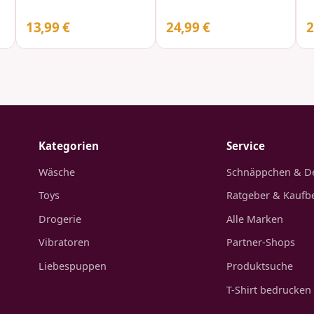
g
13,99 €
24,99 €
2
Kategorien
Service
Wäsche
Schnäppchen & D
Toys
Ratgeber & Kaufb
Drogerie
Alle Marken
Vibratoren
Partner-Shops
Liebespuppen
Produktsuche
T-Shirt bedrucken