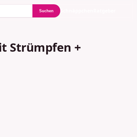
Schnäppchen
Ratgeber
Suchen
t Strümpfen +