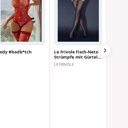
Netz-Mi
String 
❯
LINGERI
ody #badb*tch
Le Frivole Fisch-Netz-
MYSTERY
Strümpfe mit Gürtel
Schwarz
LE FRIVOLE