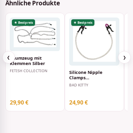
Ähnliche Produkte
★ Bestpreis
★ Bestpreis
Zaumzeug mit
❮
❯
Klemmen Silber
FETISH COLLECTION
Silicone Nipple
F
Clamps
m
Nippelklemmen aus
K
BAD KITTY
SU
Silikon Schwarz
E
29,90 €
24,90 €
2