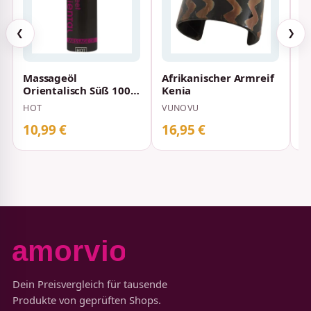
❮
❯
Massageöl
Afrikanischer Armreif
M
Orientalisch Süß 100
Kenia
O
ml
HOT
VUNOVU
ER
10,99 €
16,95 €
1
Dein Preisvergleich für tausende
Produkte von geprüften Shops.