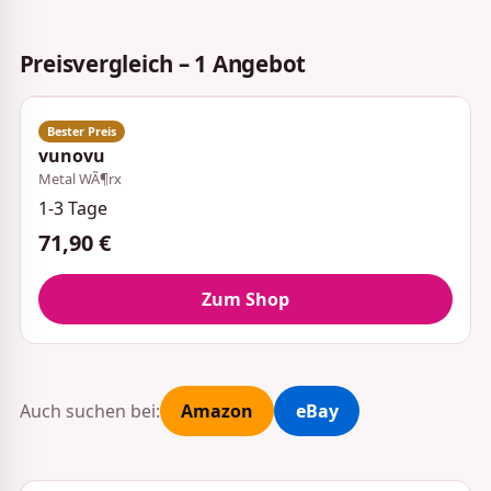
Preisvergleich – 1 Angebot
vunovu
Metal WÃ¶rx
1-3 Tage
71,90 €
Zum Shop
Auch suchen bei:
Amazon
eBay