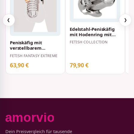
❮
❯
Edelstahl-Peniskäfig
mit Hodenring mit
M
integriertem Schloss
C
FETISH COLLECTION
Peniskäfig mit
und 2 Schl…
N
verstellbarem
M
S
Hüftgurt und
FETISH FANTASY EXTREME
Hodenring Fetish
Fantasy Ext…
63,90 €
79,90 €
4
Dein Preisvergleich für tausende