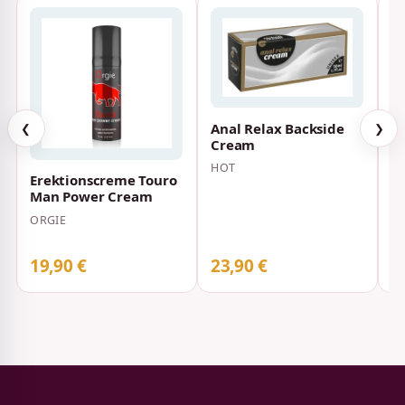
Anal Relax Backside
❮
❯
Cream
HOT
Erektionscreme Touro
D
Man Power Cream
ORGIE
19,90 €
23,90 €
2