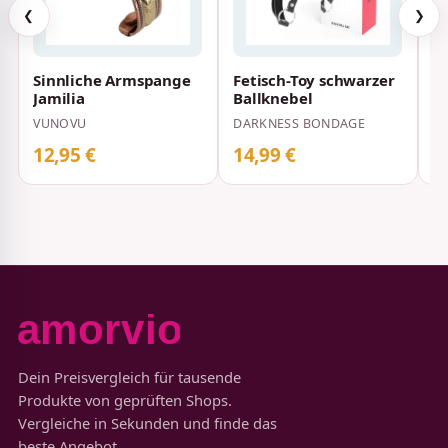
❮
❯
Sinnliche Armspange
Fetisch-Toy schwarzer
O
Jamilia
Ballknebel
VUNOVU
DARKNESS BONDAGE
12,95 €
14,99 €
1
Dein Preisvergleich für tausende
Produkte von geprüften Shops.
Vergleiche in Sekunden und finde das
beste Angebot.