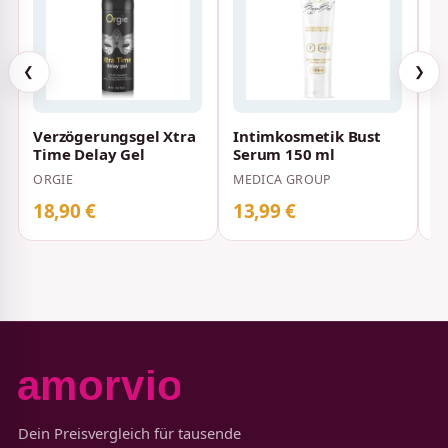
❮
❯
Verzögerungsgel Xtra
Intimkosmetik Bust
D
Time Delay Gel
Serum 150 ml
S
ORGIE
MEDICA GROUP
B
18,90 €
13,99 €
1
Dein Preisvergleich für tausende