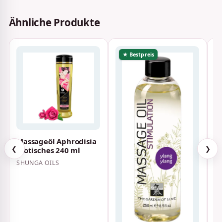
Ähnliche Produkte
★ Bestpreis
Massageöl Aphrodisia
E
Erotisches 240 ml
W
❮
❯
1
SHUNGA OILS
E