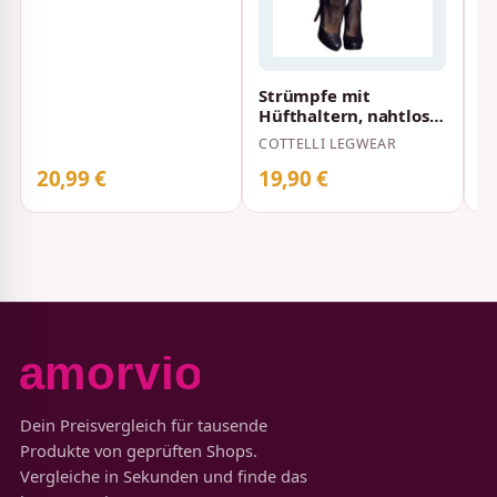
Strümpfe mit
Hüfthaltern, nahtlos
gefertigt Schwarz
COTTELLI LEGWEAR
20,99 €
19,90 €
2
Dein Preisvergleich für tausende
Produkte von geprüften Shops.
Vergleiche in Sekunden und finde das