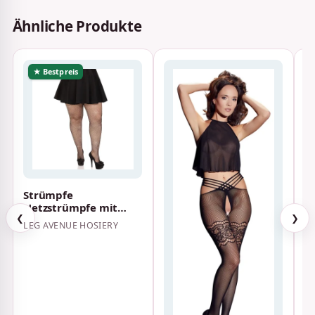
Ähnliche Produkte
★ Bestpreis
Strümpfe
L
Netzstrümpfe mit
N
Kristallisierung
S
❮
❯
LEG AVENUE HOSIERY
LE
Schwarz Übergrösse
S