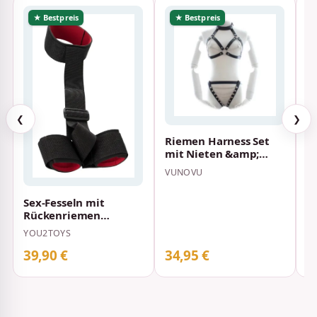
★ Bestpreis
★ Bestpreis
❮
❯
Riemen Harness Set
S
mit Nieten &amp;
U
Ketten
m
VUNOVU
P
1
Sex-Fesseln mit
Rückenriemen
You2Toys Schwarz
YOU2TOYS
39,90 €
34,95 €
2