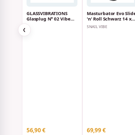
GLASSVIBRATIONS
Masturbator Evo Slid
Glasplug N° 02 Vibe
'n' Roll Schwarz 14 x
black 10 Speed,
3,5 cm
SNAIL VIBE
Fernbedienung, (US…
❮
56,90 €
69,99 €