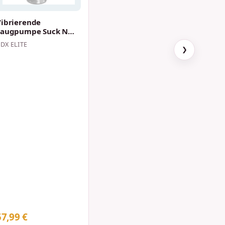
Vibrierende
Saugpumpe Suck N
Pump mit Stroker
DX ELITE
❯
57,99 €