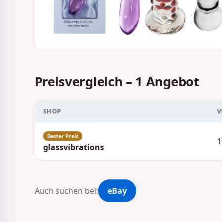
Preisvergleich – 1 Angebot
SHOP
V
1
glassvibrations
Auch suchen bei:
eBay