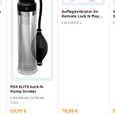
e
Auflegevibrator Xo
Remote Lock N Play
Panty Teaser
CALEXOTICS
P
PDX ELITE Suck-N-
Pump Stroker
PIPEDREAM EXTREME
TOYZ
59,95 €
76,99 €