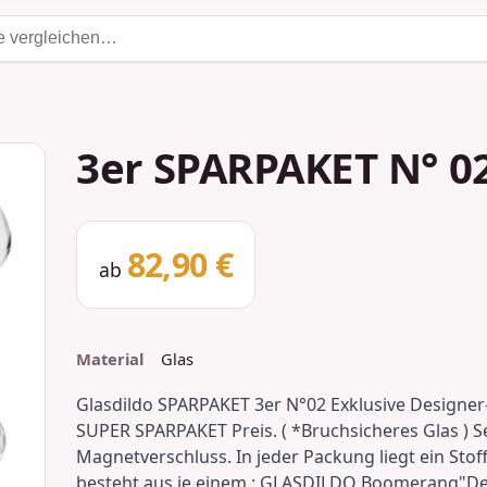
3er SPARPAKET N° 0
82,90 €
ab
Material
Glas
Glasdildo SPARPAKET 3er N°02 Exklusive Designer-
SUPER SPARPAKET Preis. ( *Bruchsicheres Glas )
Magnetverschluss. In jeder Packung liegt ein Sto
besteht aus je einem : GLASDILDO Boomerang"Der