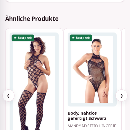
Ähnliche Produkte
★ Bestpreis
★ Bestpreis
B
S
❮
❯
C
Body, nahtlos
gefertigt Schwarz
MANDY MYSTERY LINGERIE