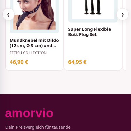
❮
❯
Super Long Flexible
Ga
Butt Plug Set
A
c
Mundknebel mit Dildo
AN
(12 cm, Ø 3 cm) und
C
Schnallenverschluss
FETISH COLLECTION
Fetish Co…
46,90 €
64,95 €
4
Dein Preisvergleich für tausende