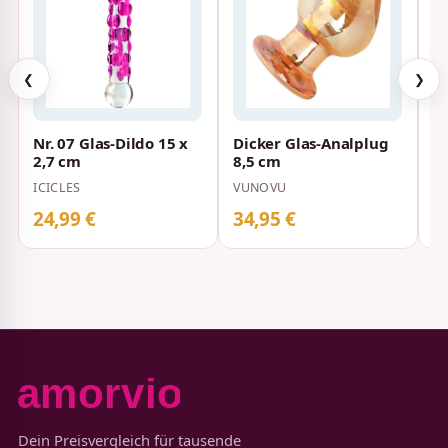
❮
❯
Nr. 07 Glas-Dildo 15 x
Dicker Glas-Analplug
G
2,7 cm
8,5 cm
4
ICICLES
VUNOVU
NE
24,99 €
34,95 €
2
Dein Preisvergleich für tausende