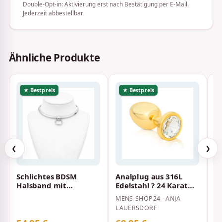
Double-Opt-in: Aktivierung erst nach Bestätigung per E-Mail.
Jederzeit abbestellbar.
Ähnliche Produkte
★ Bestpreis
★ Bestpreis
❮
❯
Schlichtes BDSM
Analplug aus 316L
P
Halsband mit
Edelstahl ? 24 Karat
au
abnehmbarem O-Ring
vergoldet mit
V
MENS-SHOP24 - ANJA
LE
und
Schmuckstein Blau…
S
LAUERSDORF
Schmuckanhänger
P
In…