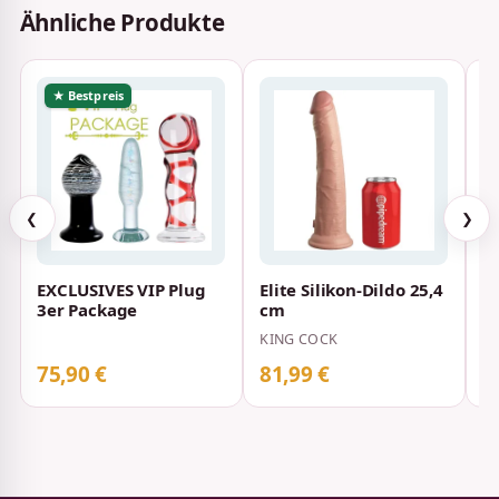
Ähnliche Produkte
★ Bestpreis
❮
❯
EXCLUSIVES VIP Plug
Elite Silikon-Dildo 25,4
D
3er Package
cm
s
2
KING COCK
K
75,90 €
81,99 €
8