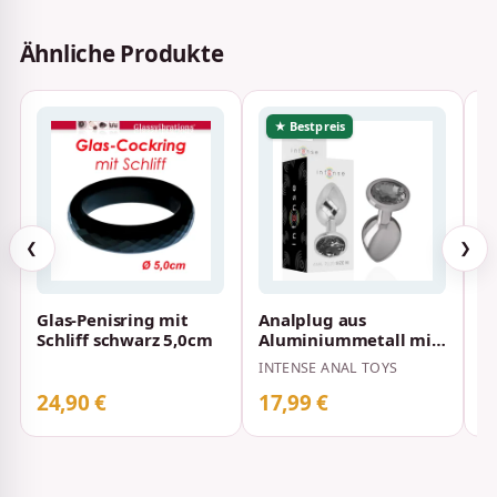
Ähnliche Produkte
★ Bestpreis
❮
❯
Glas-Penisring mit
Analplug aus
P
Schliff schwarz 5,0cm
Aluminiummetall mit
F
Schwarzem Glas M 3,3
S
INTENSE ANAL TOYS
BA
x 3,3 cm
24,90 €
17,99 €
3