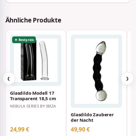
Ähnliche Produkte
★ Bestpreis
❮
❯
Glasdildo Modell 17
S
Transparent 18,5 cm
c
NEBULA SERIES BY IBIZA
V
Glasdildo Zauberer
der Nacht
24,99 €
49,90 €
3