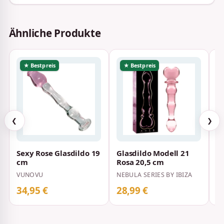
Ähnliche Produkte
★ Bestpreis
★ Bestpreis
❮
❯
Sexy Rose Glasdildo 19
Glasdildo Modell 21
Ic
cm
Rosa 20,5 cm
VUNOVU
NEBULA SERIES BY IBIZA
34,95 €
28,99 €
3