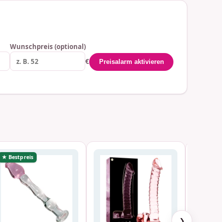
Wunschpreis (optional)
€
Preisalarm aktivieren
★ Bestpreis
★ Bestp
❯