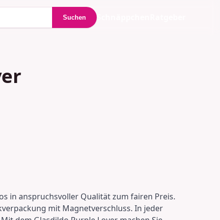
Schnäppchen
Ratgeber
Suchen
ver
os in anspruchsvoller Qualität zum fairen Preis.
kverpackung mit Magnetverschluss. In jeder
. Mit dem Glasdildo Purple Lover machen Sie