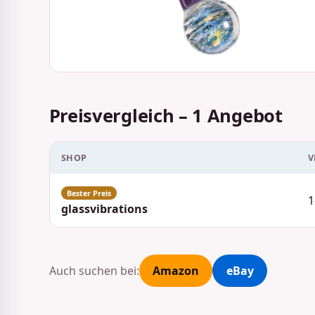
Preisvergleich – 1 Angebot
SHOP
V
1
glassvibrations
Auch suchen bei:
Amazon
eBay