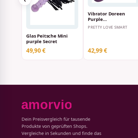
Vibrator Doreen
Purple
wiederaufladbares
PRETTY LOVE SMART
Vibrations-Ei
Glas Peitsche Mini
purple Secret
49,90 €
42,99 €
Dein Preisvergleich für tausende
Produkte von geprüften Shops.
Vergleiche in Sekunden und finde das