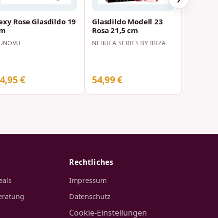
exy Rose Glasdildo 19
Glasdildo Modell 23
Glasdil
cm
Rosa 21,5 cm
Crystal
UNOVU
NEBULA SERIES BY IBIZA
SATISFYE
4,95 €
54,99 €
35,99 
Rechtliches
eals
Impressum
eratung
Datenschutz
Cookie-Einstellungen