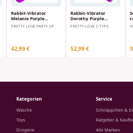
Rabbit-Vibrator
Rabbit-Vibrator
S
Melanie Purple
Dorothy Purple
wiederaufladbarer
wiederaufladbarer
PRETTY LOVE PARTY UP
PRETTY LOVE C-TYPE
V
Kaninchenvibrator
Kaninchenvibrator
Vio…
Vio…
42,99 €
52,99 €
3
Kategorien
Service
Wäsche
Schnäppchen & D
Toys
Ratgeber & Kaufb
Drogerie
Alle Marken