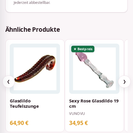
Jederzeit abbestellbar.
Ähnliche Produkte
★ Bestpreis
❮
❯
Glasdildo
Sexy Rose Glasdildo 19
G
Teufelszunge
cm
R
VUNOVU
NE
64,90 €
34,95 €
5