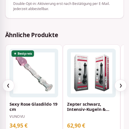
Double-Opt-in: Aktivierung erst nach Bestätigung per E-Mail.
Jederzeit abbestellbar.
Ähnliche Produkte
★ Bestpreis
❮
❯
Sexy Rose Glasdildo 19
Zepter schwarz,
G
cm
Intensiv-Kugeln &
R
AQUA Intim BioMed
VUNOVU
NE
Glide 4ml
34,95 €
62,90 €
5