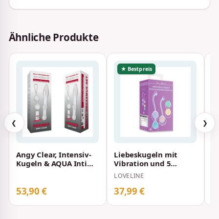
Ähnliche Produkte
★ Bestpreis
❮
❯
Angy Clear, Intensiv-
Liebeskugeln mit
L
Kugeln & AQUA Intim
Vibration und 5
K
BioMed Glide 4ml
wechselbaren
F
LOVELINE
P
Gewichten Lila
53,90 €
37,99 €
4