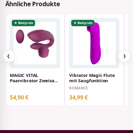
Ähnliche Produkte
★ Bestpreis
★ Bestpreis
❮
❯
MAGIC VITAL
Vibrator Magic Flute
V
Paarvibrator Zweisam,
mit Saugfunktion
A
2 Motoren, 12 Modi,
Li
ROMANCE
PR
Fernbedienung, U…
54,90 €
34,99 €
3