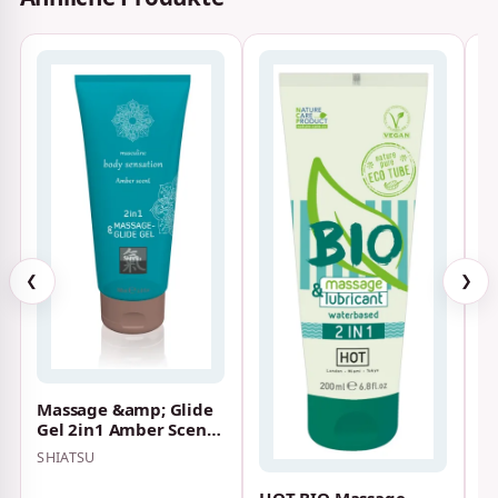
M
Ce
❮
❯
S
O
V
Massage &amp; Glide
Gel 2in1 Amber Scent
200 ml
SHIATSU
HOT BIO Massage