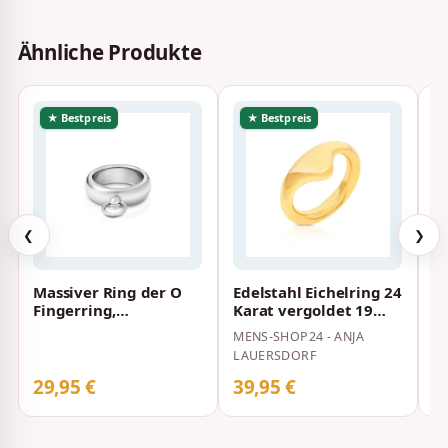
Ähnliche Produkte
★ Bestpreis
★ Bestpreis
❮
❯
Massiver Ring der O
Edelstahl Eichelring 24
P
Fingerring,
Karat vergoldet 19
P
Sklavenring Innen Ø
mm
F
MENS-SHOP24 - ANJA
LE
18 mm
S
LAUERSDORF
29,95 €
39,95 €
3