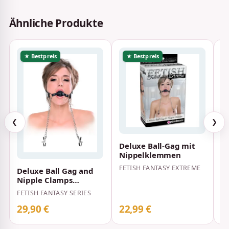
Ähnliche Produkte
★ Bestpreis
★ Bestpreis
❮
❯
Deluxe Ball-Gag mit
G
Nippelklemmen
N
FETISH FANTASY EXTREME
FE
Deluxe Ball Gag and
Nipple Clamps
Nippelklemmen Silber
FETISH FANTASY SERIES
29,90 €
22,99 €
1