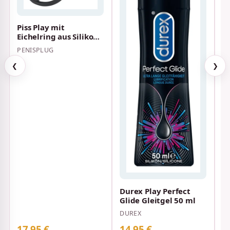
Piss Play mit
Eichelring aus Silikon -
M
Hollow Ø 35mm
PENISPLUG
M
Schwarz
M
❮
❯
Durex Play Perfect
Glide Gleitgel 50 ml
DUREX
17,95 €
14,95 €
2