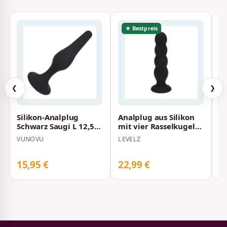
★ Bestpreis
❮
❯
Silikon-Analplug
Analplug aus Silikon
H
Schwarz Saugi L 12,5
mit vier Rasselkugeln
G
CM
Schwarz XL
x
VUNOVU
LEVELZ
A
15,95 €
22,99 €
2