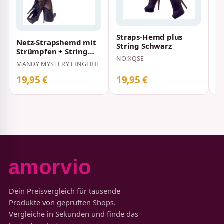
Straps-Hemd plus
Netz-Strapshemd mit
String Schwarz
Strümpfen + String
NO:XQSE
Schwarz
MANDY MYSTERY LINGERIE
19,95 €
19,95 €
2
Dein Preisvergleich für tausende
Produkte von geprüften Shops.
Vergleiche in Sekunden und finde das