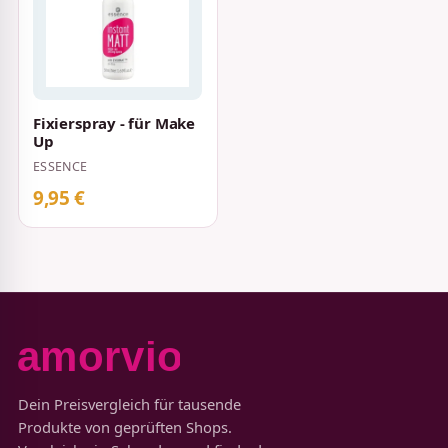
Fixierspray - für Make
Up
ESSENCE
9,95 €
Dein Preisvergleich für tausende
Produkte von geprüften Shops.